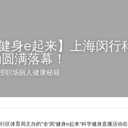
"健身e起来】上海闵行
动圆满落幕！
授职场丽人健康秘籍
由闵行区体育局主办的"全'闵'健身e起来"科学健身直播活