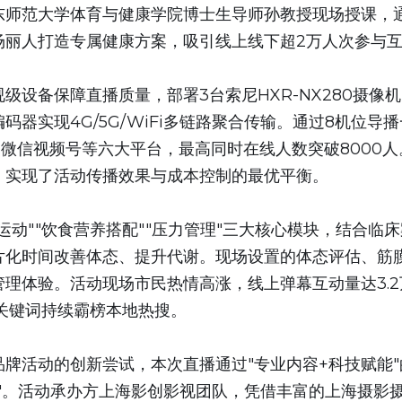
东师范大学体育与健康学院博士生导师孙教授现场授课，通
场丽人打造专属健康方案，吸引线上线下超2万人次参与
级设备保障直播质量，部署3台索尼HXR-NX280摄像机
码器实现4G/5G/WiFi多链路聚合传输。通过8机位导
微信视频号等六大平台，最高同时在线人数突破8000
，实现了活动传播效果与成本控制的最优平衡。
运动""饮食营养搭配""压力管理"三大核心模块，结合临
片化时间改善体态、提升代谢。现场设置的体态评估、筋
理体验。活动现场市民热情高涨，线上弹幕互动量达3.2
等关键词持续霸榜本地热搜。
牌活动的创新尝试，本次直播通过"专业内容+科技赋能
堂"。活动承办方上海影创影视团队，凭借丰富的上海摄影