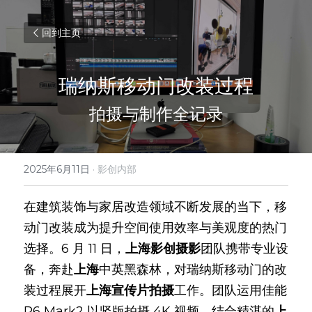
回到主页
瑞纳斯移动门改装过程
拍摄与制作全记录
2025年6月11日
·
影创内部
在建筑装饰与家居改造领域不断发展的当下，移
动门改装成为提升空间使用效率与美观度的热门
选择。6 月 11 日，
上海影创摄影
团队携带专业设
备，奔赴
上海
中英黑森林，对瑞纳斯移动门的改
装过程展开
上海宣传片拍摄
工作。团队运用佳能 
R6 Mark2 以竖版拍摄 4K 视频，结合精湛的
上